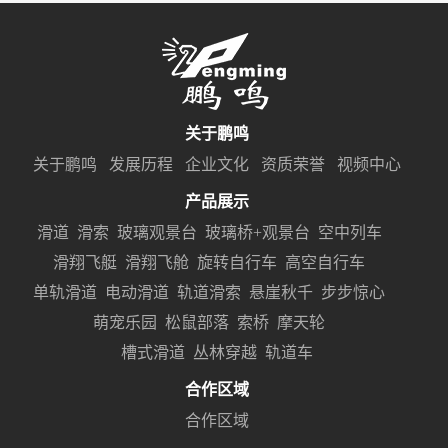
关于鹏鸣
关于鹏鸣
发展历程
企业文化
资质荣誉
视频中心
产品展示
滑道
滑索
玻璃观景台
玻璃桥+观景台
空中列车
滑翔飞艇
滑翔飞舱
旋转自行车
高空自行车
单轨滑道
电动滑道
轨道滑索
悬崖秋千
步步惊心
萌宠乐园
松鼠部落
索桥
摩天轮
槽式滑道
丛林穿越
轨道车
合作区域
合作区域