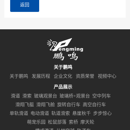
返回
关于鹏鸣
关于鹏鸣
发展历程
企业文化
资质荣誉
视频中心
产品展示
滑道
滑索
玻璃观景台
玻璃桥+观景台
空中列车
滑翔飞艇
滑翔飞舱
旋转自行车
高空自行车
单轨滑道
电动滑道
轨道滑索
悬崖秋千
步步惊心
萌宠乐园
松鼠部落
索桥
摩天轮