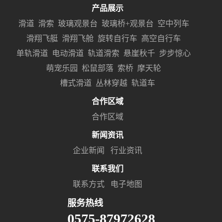
产品展示
滑道
滑索
玻璃观景台
玻璃桥+观景台
空中列车
滑翔飞艇
滑翔飞舱
旋转自行车
高空自行车
单轨滑道
电动滑道
轨道滑索
悬崖秋千
步步惊心
萌宠乐园
松鼠部落
索桥
摩天轮
槽式滑道
丛林穿越
轨道车
合作区域
合作区域
新闻资讯
企业新闻
行业资讯
联系我们
联系方式
电子地图
服务热线
0575-87972628