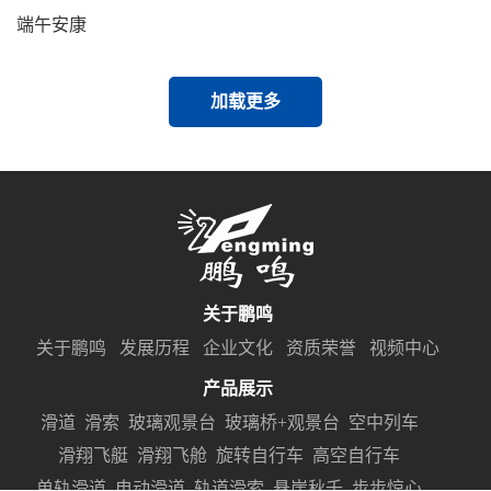
端午安康
加载更多
关于鹏鸣
关于鹏鸣
发展历程
企业文化
资质荣誉
视频中心
产品展示
滑道
滑索
玻璃观景台
玻璃桥+观景台
空中列车
滑翔飞艇
滑翔飞舱
旋转自行车
高空自行车
单轨滑道
电动滑道
轨道滑索
悬崖秋千
步步惊心