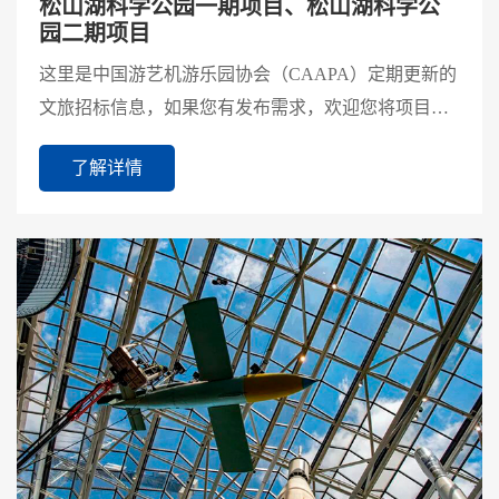
松山湖科学公园一期项目、松山湖科学公
园二期项目
这里是中国游艺机游乐园协会（CAAPA）定期更新的
文旅招标信息，如果您有发布需求，欢迎您将项目招
标信息发送至CAAPA宣传部微信（18810272514）进
了解详情
行投稿。点此了...