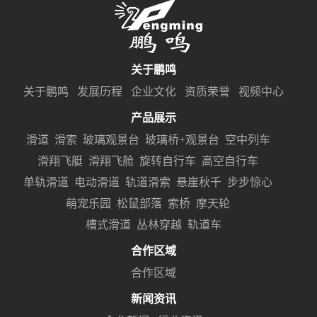
关于鹏鸣
关于鹏鸣
发展历程
企业文化
资质荣誉
视频中心
产品展示
滑道
滑索
玻璃观景台
玻璃桥+观景台
空中列车
滑翔飞艇
滑翔飞舱
旋转自行车
高空自行车
单轨滑道
电动滑道
轨道滑索
悬崖秋千
步步惊心
萌宠乐园
松鼠部落
索桥
摩天轮
槽式滑道
丛林穿越
轨道车
合作区域
合作区域
新闻资讯