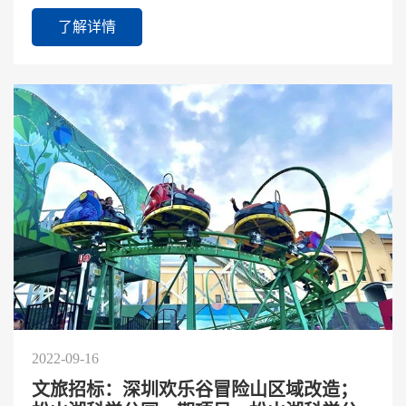
发送至CAAPA宣传部微信（18810272514）进行投
了解详情
稿；如果您想成为CA...
2022-09-16
文旅招标：深圳欢乐谷冒险山区域改造；