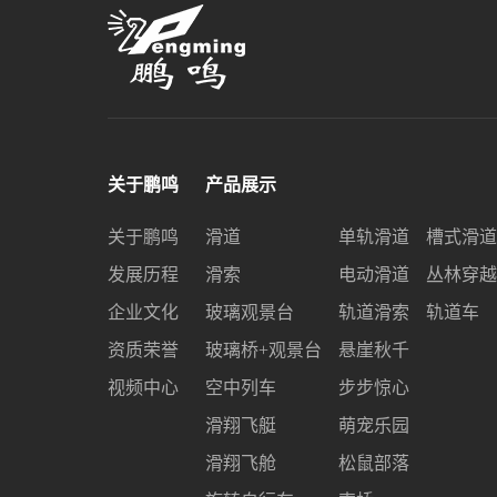
关于鹏鸣
产品展示
关于鹏鸣
滑道
单轨滑道
槽式滑道
发展历程
滑索
电动滑道
丛林穿越
企业文化
玻璃观景台
轨道滑索
轨道车
资质荣誉
玻璃桥+观景台
悬崖秋千
视频中心
空中列车
步步惊心
滑翔飞艇
萌宠乐园
滑翔飞舱
松鼠部落