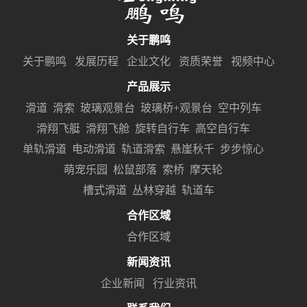
关于鹏鸣
关于鹏鸣
发展历程
企业文化
资质荣誉
视频中心
产品展示
滑道
滑索
玻璃观景台
玻璃桥+观景台
空中列车
滑翔飞艇
滑翔飞舱
旋转自行车
高空自行车
单轨滑道
电动滑道
轨道滑索
悬崖秋千
步步惊心
萌宠乐园
松鼠部落
索桥
摩天轮
槽式滑道
丛林穿越
轨道车
合作区域
合作区域
新闻资讯
企业新闻
行业资讯