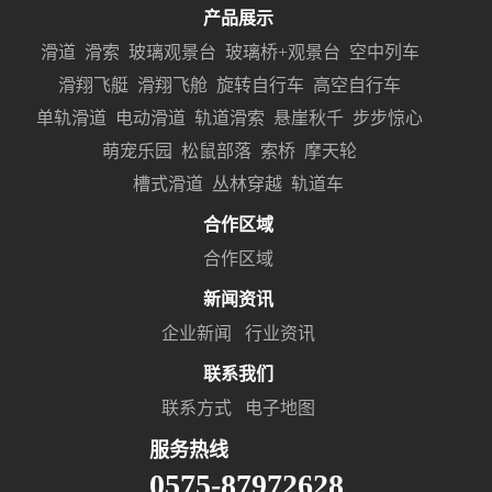
产品展示
滑道
滑索
玻璃观景台
玻璃桥+观景台
空中列车
滑翔飞艇
滑翔飞舱
旋转自行车
高空自行车
单轨滑道
电动滑道
轨道滑索
悬崖秋千
步步惊心
萌宠乐园
松鼠部落
索桥
摩天轮
槽式滑道
丛林穿越
轨道车
合作区域
合作区域
新闻资讯
企业新闻
行业资讯
联系我们
联系方式
电子地图
服务热线
0575-87972628