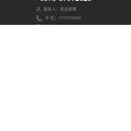
联系人：吴总经理
手 机：13735358668
传 真：0575-87977818
邮 箱：wmx@pengming.com
微信公众号
官方网站
分享至：
Copyright © 2021 浙江鹏鸣游乐设备有限公司. All Rights
Reserved. 网站部分素材来源于网络，如有侵权请联系，立
即删除。
浙ICP备2021040597号-1
浙公网安