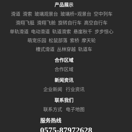
产品展示
滑道
滑索
玻璃观景台
玻璃桥+观景台
空中列车
滑翔飞艇
滑翔飞舱
旋转自行车
高空自行车
单轨滑道
电动滑道
轨道滑索
悬崖秋千
步步惊心
萌宠乐园
松鼠部落
索桥
摩天轮
槽式滑道
丛林穿越
轨道车
合作区域
合作区域
新闻资讯
企业新闻
行业资讯
联系我们
联系方式
电子地图
服务热线
0575-87972628