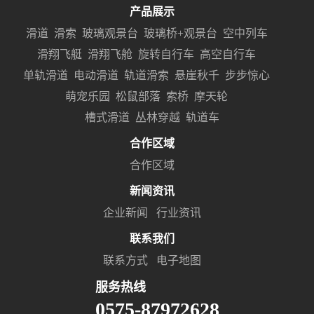
产品展示
滑道
滑索
玻璃观景台
玻璃桥+观景台
空中列车
滑翔飞艇
滑翔飞舱
旋转自行车
高空自行车
单轨滑道
电动滑道
轨道滑索
悬崖秋千
步步惊心
萌宠乐园
松鼠部落
索桥
摩天轮
槽式滑道
丛林穿越
轨道车
合作区域
合作区域
新闻资讯
企业新闻
行业资讯
联系我们
联系方式
电子地图
服务热线
0575-87972628