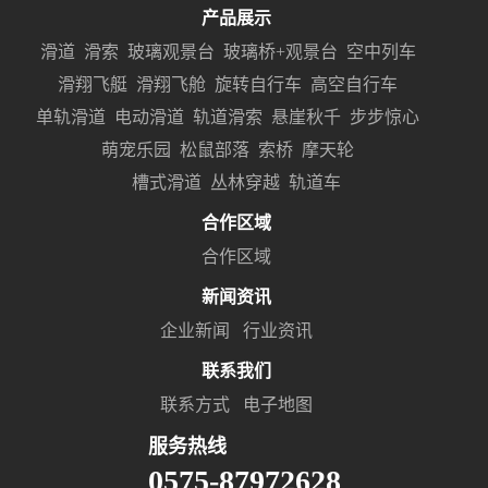
产品展示
滑道
滑索
玻璃观景台
玻璃桥+观景台
空中列车
滑翔飞艇
滑翔飞舱
旋转自行车
高空自行车
单轨滑道
电动滑道
轨道滑索
悬崖秋千
步步惊心
萌宠乐园
松鼠部落
索桥
摩天轮
槽式滑道
丛林穿越
轨道车
合作区域
合作区域
新闻资讯
企业新闻
行业资讯
联系我们
联系方式
电子地图
服务热线
0575-87972628