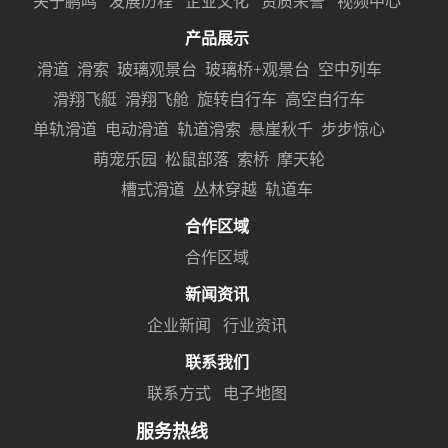
关于鹏鸣
发展历程
企业文化
资质荣誉
视频中心
产品展示
滑道
滑索
玻璃观景台
玻璃桥+观景台
空中列车
滑翔飞艇
滑翔飞舱
旋转自行车
高空自行车
单轨滑道
电动滑道
轨道滑索
悬崖秋千
步步惊心
萌宠乐园
松鼠部落
索桥
摩天轮
槽式滑道
丛林穿越
轨道车
合作区域
合作区域
新闻资讯
企业新闻
行业资讯
联系我们
联系方式
电子地图
服务热线