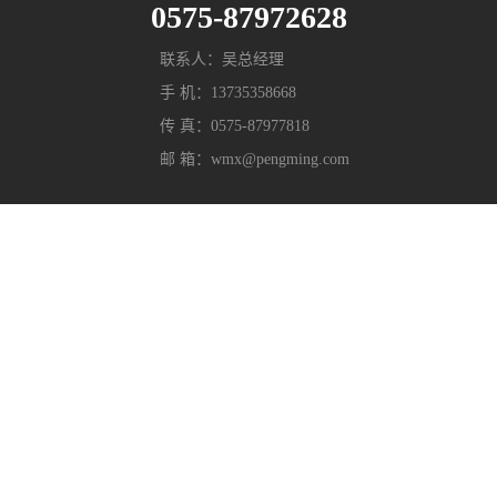
0575-87972628
联系人：吴总经理
手 机：13735358668
传 真：0575-87977818
邮 箱：wmx@pengming.com
微信公众号
官方网站
分享至：
Copyright © 2021 浙江鹏鸣游乐设备有限公司. All Rights
Reserved. 网站部分素材来源于网络，如有侵权请联系，立
即删除。
浙ICP备2021040597号-1
浙公网安
备 33068102000831号
技术支持：
鼎成网络