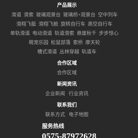
产品展示
滑道
滑索
玻璃观景台
玻璃桥+观景台
空中列车
滑翔飞艇
滑翔飞舱
旋转自行车
高空自行车
单轨滑道
电动滑道
轨道滑索
悬崖秋千
步步惊心
萌宠乐园
松鼠部落
索桥
摩天轮
槽式滑道
丛林穿越
轨道车
合作区域
合作区域
新闻资讯
企业新闻
行业资讯
联系我们
联系方式
电子地图
服务热线
0575-87972628