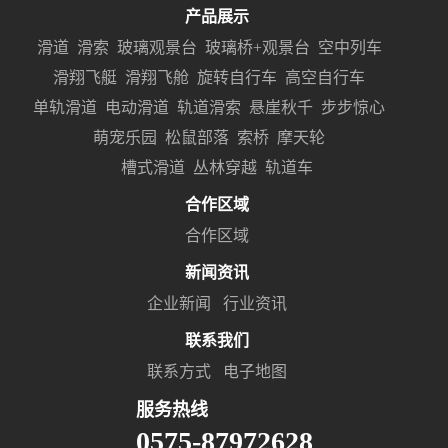
产品展示
滑道
滑索
玻璃观景台
玻璃桥+观景台
空中列车
滑翔飞艇
滑翔飞舱
旋转自行车
高空自行车
单轨滑道
电动滑道
轨道滑索
悬崖秋千
步步惊心
萌宠乐园
松鼠部落
索桥
摩天轮
槽式滑道
丛林穿越
轨道车
合作区域
合作区域
新闻资讯
企业新闻
行业资讯
联系我们
联系方式
电子地图
服务热线
0575-87972628