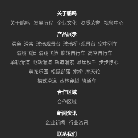
关于鹏鸣
关于鹏鸣
发展历程
企业文化
资质荣誉
视频中心
产品展示
滑道
滑索
玻璃观景台
玻璃桥+观景台
空中列车
滑翔飞艇
滑翔飞舱
旋转自行车
高空自行车
单轨滑道
电动滑道
轨道滑索
悬崖秋千
步步惊心
萌宠乐园
松鼠部落
索桥
摩天轮
槽式滑道
丛林穿越
轨道车
合作区域
合作区域
新闻资讯
企业新闻
行业资讯
联系我们