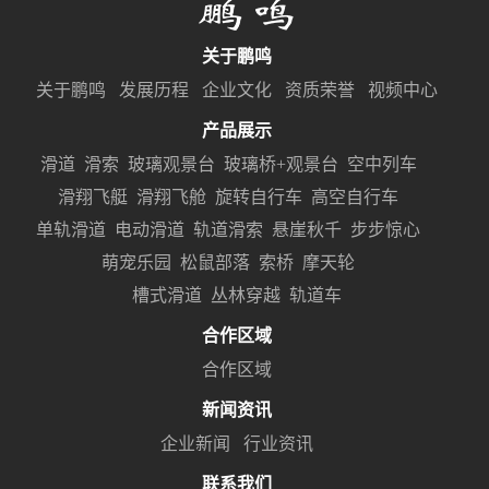
关于鹏鸣
关于鹏鸣
发展历程
企业文化
资质荣誉
视频中心
产品展示
滑道
滑索
玻璃观景台
玻璃桥+观景台
空中列车
滑翔飞艇
滑翔飞舱
旋转自行车
高空自行车
单轨滑道
电动滑道
轨道滑索
悬崖秋千
步步惊心
萌宠乐园
松鼠部落
索桥
摩天轮
槽式滑道
丛林穿越
轨道车
合作区域
合作区域
新闻资讯
企业新闻
行业资讯
联系我们