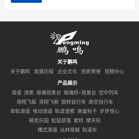
关于鹏鸣
关于鹏鸣
发展历程
企业文化
资质荣誉
视频中心
产品展示
滑道
滑索
玻璃观景台
玻璃桥+观景台
空中列车
滑翔飞艇
滑翔飞舱
旋转自行车
高空自行车
单轨滑道
电动滑道
轨道滑索
悬崖秋千
步步惊心
萌宠乐园
松鼠部落
索桥
摩天轮
槽式滑道
丛林穿越
轨道车