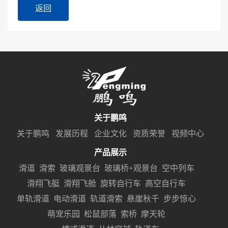
返回
关于鹏鸣
关于鹏鸣
发展历程
企业文化
资质荣誉
视频中心
产品展示
滑道
滑索
玻璃观景台
玻璃桥+观景台
空中列车
滑翔飞艇
滑翔飞舱
旋转自行车
高空自行车
单轨滑道
电动滑道
轨道滑索
悬崖秋千
步步惊心
萌宠乐园
松鼠部落
索桥
摩天轮