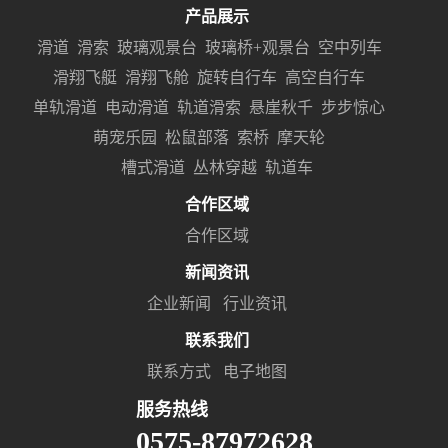
产品展示
滑道
滑索
玻璃观景台
玻璃桥+观景台
空中列车
滑翔飞艇
滑翔飞舱
旋转自行车
高空自行车
单轨滑道
电动滑道
轨道滑索
悬崖秋千
步步惊心
萌宠乐园
松鼠部落
索桥
摩天轮
槽式滑道
丛林穿越
轨道车
合作区域
合作区域
新闻资讯
企业新闻
行业资讯
联系我们
联系方式
电子地图
服务热线
0575-87972628