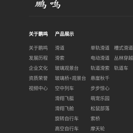
关于鹏鸣
产品展示
关于鹏鸣
滑道
单轨滑道
槽式滑道
发展历程
滑索
电动滑道
丛林穿越
企业文化
玻璃观景台
轨道滑索
轨道车
资质荣誉
玻璃桥+观景台
悬崖秋千
视频中心
空中列车
步步惊心
滑翔飞艇
萌宠乐园
滑翔飞舱
松鼠部落
旋转自行车
索桥
高空自行车
摩天轮