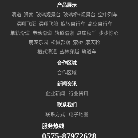
产品展示
滑道
滑索
玻璃观景台
玻璃桥+观景台
空中列车
滑翔飞艇
滑翔飞舱
旋转自行车
高空自行车
单轨滑道
电动滑道
轨道滑索
悬崖秋千
步步惊心
萌宠乐园
松鼠部落
索桥
摩天轮
槽式滑道
丛林穿越
轨道车
合作区域
合作区域
新闻资讯
企业新闻
行业资讯
联系我们
联系方式
电子地图
服务热线
0575-87972628