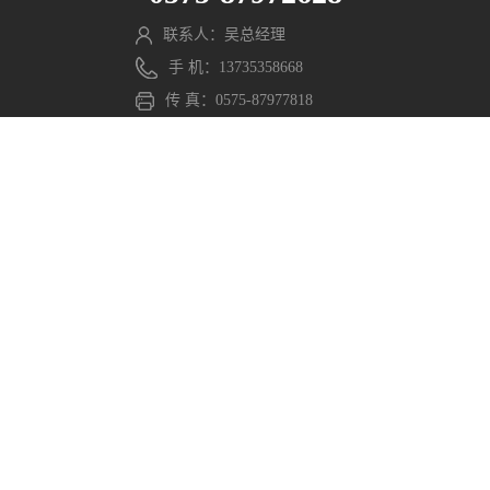
联系人：吴总经理
手 机：13735358668
传 真：0575-87977818
邮 箱：wmx@pengming.com
官方网站
微信公众号
分享至：
Copyright © 2021 浙江鹏鸣游乐设备有限公司. All Rights
Reserved. 网站部分素材来源于网络，如有侵权请联系，立
即删除。
浙ICP备2021040597号-1
浙公网安