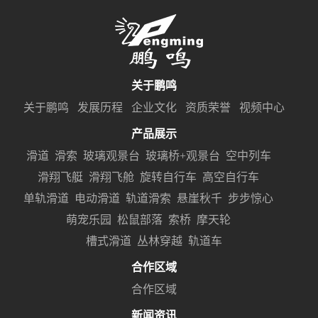
关于鹏鸣
关于鹏鸣
发展历程
企业文化
资质荣誉
视频中心
产品展示
滑道
滑索
玻璃观景台
玻璃桥+观景台
空中列车
滑翔飞艇
滑翔飞舱
旋转自行车
高空自行车
单轨滑道
电动滑道
轨道滑索
悬崖秋千
步步惊心
萌宠乐园
松鼠部落
索桥
摩天轮
槽式滑道
丛林穿越
轨道车
合作区域
合作区域
新闻资讯