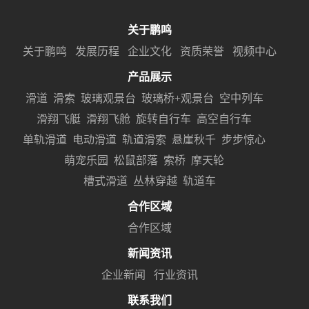
关于鹏鸣
关于鹏鸣
发展历程
企业文化
资质荣誉
视频中心
产品展示
滑道
滑索
玻璃观景台
玻璃桥+观景台
空中列车
滑翔飞艇
滑翔飞舱
旋转自行车
高空自行车
单轨滑道
电动滑道
轨道滑索
悬崖秋千
步步惊心
萌宠乐园
松鼠部落
索桥
摩天轮
槽式滑道
丛林穿越
轨道车
合作区域
合作区域
新闻资讯
企业新闻
行业资讯
联系我们