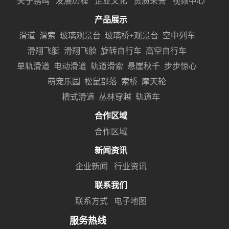
关于鹏鸣
发展历程
企业文化
资质荣誉
视频中心
产品展示
滑道
滑索
玻璃观景台
玻璃桥+观景台
空中列车
滑翔飞艇
滑翔飞舱
旋转自行车
高空自行车
单轨滑道
电动滑道
轨道滑索
悬崖秋千
步步惊心
萌宠乐园
松鼠部落
索桥
摩天轮
槽式滑道
丛林穿越
轨道车
合作区域
合作区域
新闻资讯
企业新闻
行业资讯
联系我们
联系方式
电子地图
服务热线