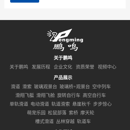
关于鹏鸣
关于鹏鸣
发展历程
企业文化
资质荣誉
视频中心
产品展示
滑道
滑索
玻璃观景台
玻璃桥+观景台
空中列车
滑翔飞艇
滑翔飞舱
旋转自行车
高空自行车
单轨滑道
电动滑道
轨道滑索
悬崖秋千
步步惊心
萌宠乐园
松鼠部落
索桥
摩天轮
槽式滑道
丛林穿越
轨道车