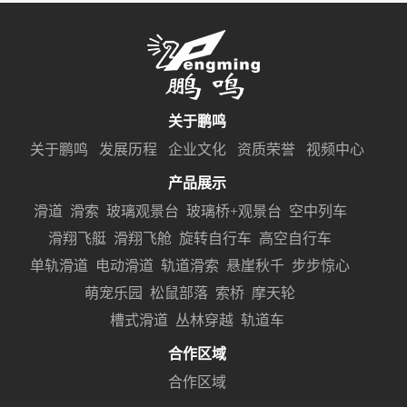
关于鹏鸣
关于鹏鸣
发展历程
企业文化
资质荣誉
视频中心
产品展示
滑道
滑索
玻璃观景台
玻璃桥+观景台
空中列车
滑翔飞艇
滑翔飞舱
旋转自行车
高空自行车
单轨滑道
电动滑道
轨道滑索
悬崖秋千
步步惊心
萌宠乐园
松鼠部落
索桥
摩天轮
槽式滑道
丛林穿越
轨道车
合作区域
合作区域