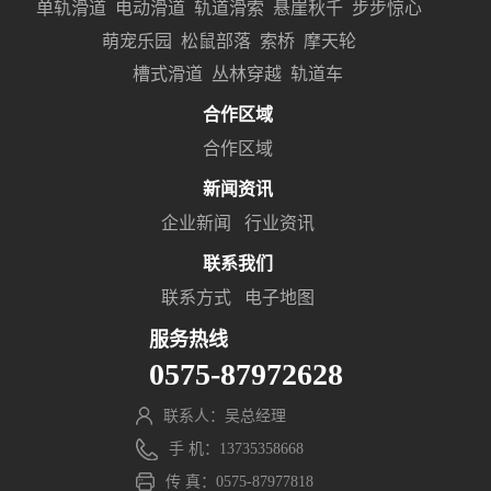
单轨滑道
电动滑道
轨道滑索
悬崖秋千
步步惊心
萌宠乐园
松鼠部落
索桥
摩天轮
槽式滑道
丛林穿越
轨道车
合作区域
合作区域
新闻资讯
企业新闻
行业资讯
联系我们
联系方式
电子地图
服务热线
0575-87972628
联系人：吴总经理
手 机：13735358668
传 真：0575-87977818