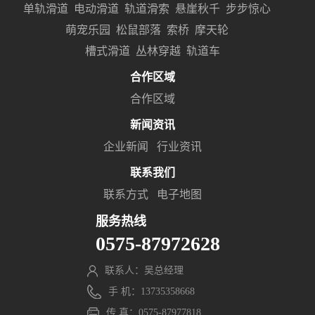
单轨滑道
电动滑道
轨道滑索
悬崖秋千
步步惊心
萌宠乐园
松鼠部落
索桥
摩天轮
槽式滑道
丛林穿越
轨道车
合作区域
合作区域
新闻资讯
企业新闻
行业资讯
联系我们
联系方式
电子地图
服务热线
0575-87972628
联系人：吴总经理
手 机：13735358668
传 真：0575-87977818