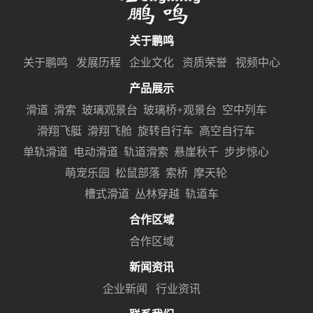
关于鹏鸣
关于鹏鸣
发展历程
企业文化
资质荣誉
视频中心
产品展示
滑道
滑索
玻璃观景台
玻璃桥+观景台
空中列车
滑翔飞艇
滑翔飞舱
旋转自行车
高空自行车
单轨滑道
电动滑道
轨道滑索
悬崖秋千
步步惊心
萌宠乐园
松鼠部落
索桥
摩天轮
槽式滑道
丛林穿越
轨道车
合作区域
合作区域
新闻资讯
企业新闻
行业资讯